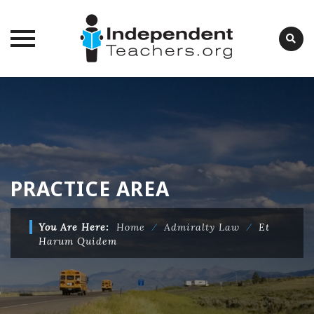
Skip
to
content
PRACTICE AREA
You Are Here:
Home
⁄
Admiralty Law
⁄
Et
Harum Quidem