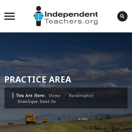
Skip
to
content
PRACTICE AREA
You Are Here:
Home
⁄
Bankruptcy
⁄
Similique Sunt In